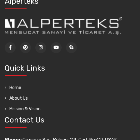
Alperteks
Quick Links
Home
About Us
Mission & Vision
Contact Us
Phone:
Organize San. Bölgesi 114. Cad. No:417 UŞAK